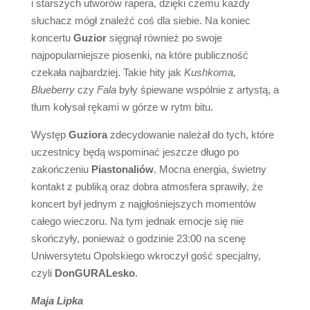
i starszych utworów rapera, dzięki czemu każdy
słuchacz mógł znaleźć coś dla siebie. Na koniec
koncertu
Guzior
sięgnął również po swoje
najpopularniejsze piosenki, na które publiczność
czekała
najbardziej. Takie hity jak
Kushkoma,
Blueberry
czy
Fala
były śpiewane wspólnie z artystą, a
tłum kołysał rękami w górze w rytm bitu.
Występ
Guziora
zdecydowanie należał do tych, które
uczestnicy będą wspominać jeszcze długo po
zakończeniu
Piastonaliów
. Mocna energia, świetny
kontakt z publiką oraz dobra atmosfera sprawiły, że
koncert był jednym z najgłośniejszych momentów
całego wieczoru. Na tym jednak emocje się nie
skończyły, ponieważ o godzinie 23:00 na scenę
Uniwersytetu Opolskiego wkroczył gość specjalny,
czyli
DonGURALesko
.
Maja Lipka