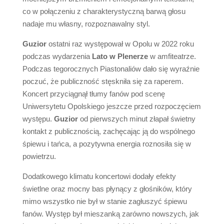
co w połączeniu z charakterystyczną barwą głosu
nadaje mu własny, rozpoznawalny styl.
Guzior
ostatni raz występował w Opolu w 2022 roku
podczas wydarzenia
Lato w Plenerze
w amfiteatrze.
Podczas tegorocznych Piastonaliów dało się wyraźnie
poczuć, że publiczność stęskniła się za raperem.
Koncert przyciągnął tłumy fanów pod scenę
Uniwersytetu Opolskiego jeszcze przed rozpoczęciem
występu.
Guzior
od pierwszych minut złapał świetny
kontakt z publicznością, zachęcając ją do wspólnego
śpiewu i tańca, a pozytywna energia roznosiła się w
powietrzu.
Dodatkowego klimatu koncertowi dodały efekty
świetlne oraz mocny bas płynący z głośników, który
mimo wszystko nie był w stanie zagłuszyć śpiewu
fanów. Występ był mieszanką zarówno nowszych, jak