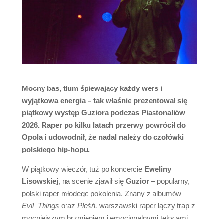
Mocny bas, tłum śpiewający każdy wers i
wyjątkowa energia – tak właśnie prezentował się
piątkowy występ Guziora podczas Piastonaliów
2026. Raper po kilku latach przerwy powrócił do
Opola i udowodnił, że nadal należy do czołówki
polskiego hip-hopu.
W piątkowy wieczór, tuż po koncercie
Eweliny
Lisowskiej
, na scenie zjawił się
Guzior
– popularny,
polski raper młodego pokolenia. Znany z albumów
Evil_Things
oraz
Pleśń,
warszawski raper łączy trap z
mocniejszym brzmieniem i emocjonalnymi tekstami,