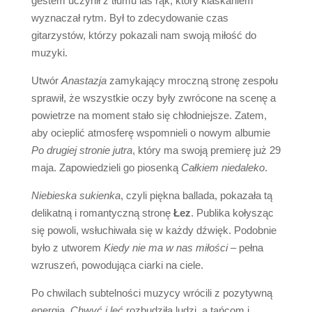
gestem uczynił z tłumu las rąk, który klaskaniem
wyznaczał rytm. Był to zdecydowanie czas
gitarzystów, którzy pokazali nam swoją miłość do
muzyki.
Utwór
Anastazja
zamykający mroczną stronę zespołu
sprawił, że wszystkie oczy były zwrócone na scenę a
powietrze na moment stało się chłodniejsze. Zatem,
aby ocieplić atmosferę wspomnieli o nowym albumie
Po drugiej stronie jutra
, który ma swoją premierę już 29
maja. Zapowiedzieli go piosenką
Całkiem niedaleko
.
Niebieska sukienka
, czyli piękna ballada, pokazała tą
delikatną i romantyczną stronę
Łez
. Publika kołysząc
się powoli, wsłuchiwała się w każdy dźwięk. Podobnie
było z utworem
Kiedy nie ma w nas miłości –
pełna
wzruszeń, powodująca ciarki na ciele.
Po chwilach subtelności muzycy wrócili z pozytywną
energią.
Chwyć i leć
rozbudziła ludzi, a tańcom i