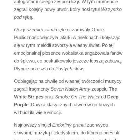
autografami całego zespołu
Łzy
. W tym momencie
zagrali kolejny nowy utwór, który nosi tytuł
Wszystko
pod ręką
.
Oczy szeroko zamknięte
oczarowały Opole.
Publiczność włączyła latarki w telefonach i kołysząc
się w rytm melodii stworzyła własny świat. Po tej
emocjonalnej piosence wokalistka angażowała fanów
do śpiewu, co poskutkowało jeszcze lepszą zabawą.
Płynnie przeszła do
Pustych słów
.
Odbiegając na chwilę od własnej twórczości muzycy
zagrali fragmenty
Seven Nation Army
zespołu
The
White Stripes
oraz
Smoke On The Water
od
Deep
Purple
. Dawka klasycznych utworów rockowych
wzbudziła wiele emocji.
Najnowszy singiel
Endorfiny granat
zachwyca
słowami, muzyką i teledyskiem, do którego odesłali