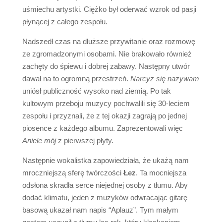
uśmiechu artystki. Ciężko był oderwać wzrok od pasji
płynącej z całego zespołu.
Nadszedł czas na dłuższe przywitanie oraz rozmowę
ze zgromadzonymi osobami. Nie brakowało również
zachęty do śpiewu i dobrej zabawy. Następny utwór
dawał na to ogromną przestrzeń.
Narcyz się nazywam
uniósł publiczność wysoko nad ziemią. Po tak
kultowym przeboju muzycy pochwalili się 30-leciem
zespołu i przyznali, że z tej okazji zagrają po jednej
piosence z każdego albumu. Zaprezentowali więc
Aniele mój
z pierwszej płyty.
Następnie wokalistka zapowiedziała, że ukażą nam
mroczniejszą sferę twórczości
Łez
. Ta mocniejsza
odsłona skradła serce niejednej osoby z tłumu. Aby
dodać klimatu, jeden z muzyków odwracając gitarę
basową ukazał nam napis “Aplauz”. Tym małym