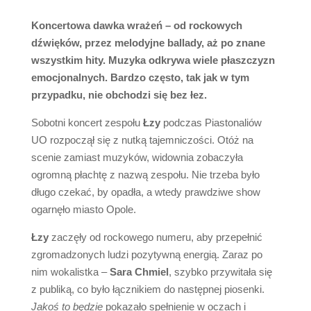
Koncertowa dawka wrażeń – od rockowych
dźwięków, przez melodyjne ballady, aż po znane
wszystkim hity. Muzyka odkrywa wiele płaszczyzn
emocjonalnych. Bardzo często, tak jak w tym
przypadku, nie obchodzi się bez łez.
Sobotni koncert zespołu
Łzy
podczas Piastonaliów
UO rozpoczął się z nutką tajemniczości. Otóż na
scenie zamiast muzyków, widownia zobaczyła
ogromną płachtę z nazwą zespołu. Nie trzeba było
długo czekać, by opadła, a wtedy prawdziwe show
ogarnęło miasto Opole.
Łzy
zaczęły od rockowego numeru, aby przepełnić
zgromadzonych ludzi pozytywną energią. Zaraz po
nim wokalistka –
Sara Chmiel
, szybko przywitała się
z publiką, co było łącznikiem do następnej piosenki.
Jakoś to będzie
pokazało spełnienie w oczach i