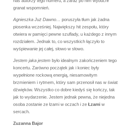
nas autorzy tego numeru, a zaraz po nim wybuchł
granat wspomnień.
Agnieszka Już Dawno…
poruszyła tłum jak żadna
piosenka wcześniej. Największy hit zespołu, który
otwiera w pamięci pewne szuflady, u każdego z innym
rozdziałem. Jednak to, co wszystkich łączyło to
wyśpiewanie jej całej, słowo w słowo.
Jestem jaka jestem
było idealnym zakończeniem tego
koncertu. Zarówno początek jak i koniec były
wypełnione rockową energią, niesamowitym
brzmieniem i rytmem, który sam przenosił nas w świat
dźwięków. Wszystko co dobre kiedyś się kończy, tak
jak to wydarzenie. Jestem jednak pewna, że niejedna
osoba zostanie ze łzami w oczach i ze
Łzami
w
sercach.
Zuzanna Bajor