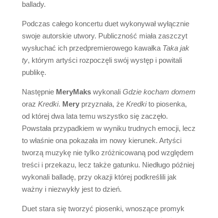
ballady.
Podczas całego koncertu duet wykonywał wyłącznie
swoje autorskie utwory. Publiczność miała zaszczyt
wysłuchać ich przedpremierowego kawałka
Taka jak
ty
, którym artyści rozpoczęli swój występ i powitali
publikę.
Następnie
MeryMaks
wykonali
Gdzie kocham domem
oraz
Kredki
.
Mery
przyznała, że
Kredki
to piosenka,
od której dwa lata temu wszystko się zaczęło.
Powstała przypadkiem w wyniku trudnych emocji, lecz
to właśnie ona pokazała im nowy kierunek. Artyści
tworzą muzykę nie tylko zróżnicowaną pod względem
treści i przekazu, lecz także gatunku. Niedługo później
wykonali balladę, przy okazji której podkreślili jak
ważny i niezwykły jest to dzień.
Duet stara się tworzyć piosenki, wnoszące promyk