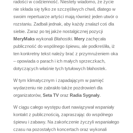
radości w codzienność. Niestety wiadomo, że życie
nie składa się tylko ze szczęśliwych chwil, dlatego w
swoim repertuarze artyści mają również jeden utwór o
rozstaniu. Zadbali jednak, aby każdy znalazł coś dla
siebie. Zaraz po tej jakże nostalgicznej pozycji
MeryMaks
wykonali
Błahostki
.
Mery
zachęcała
publiczność do wspólnego śpiewu, ale podkreśliła, iż
ten konkretny tekst należy brać z przymrużeniem oka
– opowiada o parach i ich małych sprzeczkach,
dotyczących właśnie tych tytułowych błahostek.
W tym klimatycznym i zapadającym w pamięć
wydarzeniu nie zabrakło także pozdrowień dla
organizatorów,
Seta
TV
oraz
Radia Sygnały
.
W ciągu całego występu duet nawiązywał wspaniały
kontakt z publicznością, zapraszając do wspólnego
śpiewu i zabawy. Na zakończenie życzyli wspaniałego
czasu na pozostałych koncertach oraz wykonali