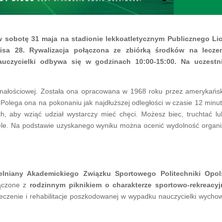
w sobot
ę
31 maja na stadionie lekkoatletycznym Publicznego L
isa 28. Rywalizacja po
łą
czona ze zbi
ó
rk
ą ś
rodk
ó
w na leczen
uczycielki odbywa si
ę
w godzinach 10:00-15:00. Na uczestn
małościowej. Została ona opracowana w 1968 roku przez amerykańs
.
Polega ona na pokonaniu jak najdłuższej odległości w czasie 12 minut
, aby wziąć udział wystarczy mieć chęci. Możesz biec, truchtać lu
ele. Na podstawie uzyskanego wyniku można ocenić wydolność organ
lniany Akademickiego Związku Sportowego Politechniki Opols
łączone z
rodzinnym piknikiem o charakterze sportowo-rekreacy
eczenie i rehabilitacje poszkodowanej w wypadku nauczycielki wycho