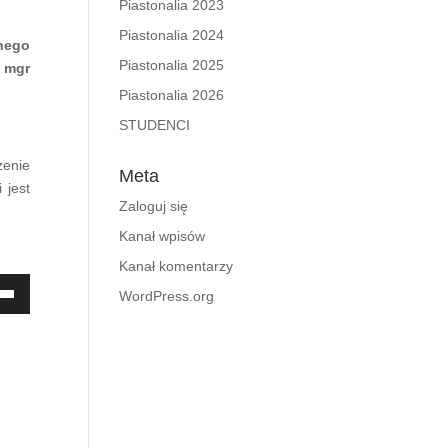
Piastonalia 2023
Piastonalia 2024
znego
Piastonalia 2025
h
mgr
Piastonalia 2026
STUDENCI
zenie
Meta
 jest
Zaloguj się
Kanał wpisów
Kanał komentarzy
aj
WordPress.org
ek