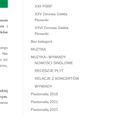
XXII PSRP
XXV Zimowa Giełda
Piosenki
iceum
ie i
XXVI Zimowa Giełda
ik
ó
w
Piosenki
Bez kategorii
kiego
MUZYKA
. Nie
MUZYKA i WYWIADY
b iść
NOWOŚCI SINGLOWE
izmu,
RECENZJE PŁYT
RELACJE Z KONCERTÓW
WYWIADY
kiej
Piastonalia 2018
jnym.
Piastonalia 2021
wania
Piastonalia 2022