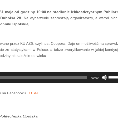
31 maja od godziny 10:00 na stadionie lekkoatletycznym Public
y Duboisa 28
. Na wydarzenie zapraszają organizatorzy, a wśród nic
chniki Opolskiej.
wane przez KU AZS, czyli test Coopera. Daje on możliwość na sprawd
 ze statystykami w Polsce, a także zweryfikowanie w jakiej kondycji
rodziny niezależnie od wieku.
Używ
00:00
strzał
do
iu na Facebooku
TUTAJ
góry
oraz
do
dołu
 Politechnika Opolska
aby