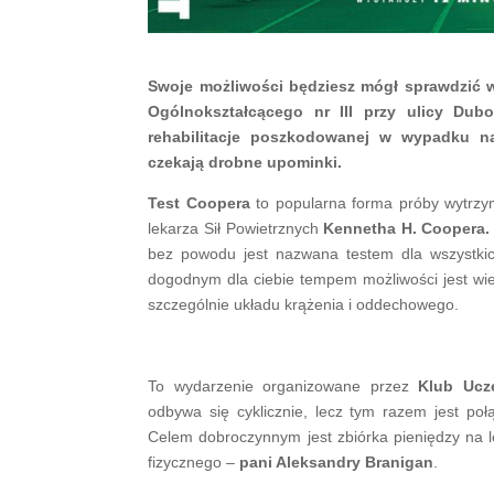
Swoje mo
ż
liwo
ś
ci b
ę
dziesz m
ó
g
ł
sprawdzi
ć
Og
ó
lnokszta
ł
c
ą
cego nr III przy ulicy Dubo
rehabilitacje poszkodowanej w wypadku na
czekaj
ą
drobne upominki.
Test Coopera
to popularna forma próby wytrzy
lekarza Sił Powietrznych
Kennetha H. Coopera
bez powodu jest nazwana testem dla wszystkich
dogodnym dla ciebie tempem możliwości jest wi
szczególnie układu krążenia i oddechowego.
To wydarzenie organizowane przez
Klub Ucze
odbywa się cyklicznie, lecz tym razem jest po
Celem dobroczynnym jest zbiórka pieniędzy na l
fizycznego –
pani Aleksandry Branigan
.