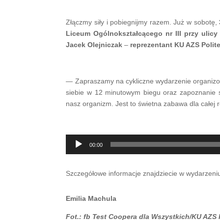
Złączmy siły i pobiegnijmy razem. Już w sobotę,
Liceum Ogólnokształcącego nr III przy ulic
Jacek Olejniczak
–
reprezentant KU AZS Polite
— Zapraszamy na cykliczne wydarzenie organizo
siebie w 12 minutowym biegu oraz zapoznanie się
nasz organizm. Jest to świetna zabawa dla całej 
Odtwarzacz
00:00
plików
dźwiękowych
Szczegółowe informacje znajdziecie w wydarzen
Emilia Machula
Fot.: fb Test Coopera dla Wszystkich/KU AZS