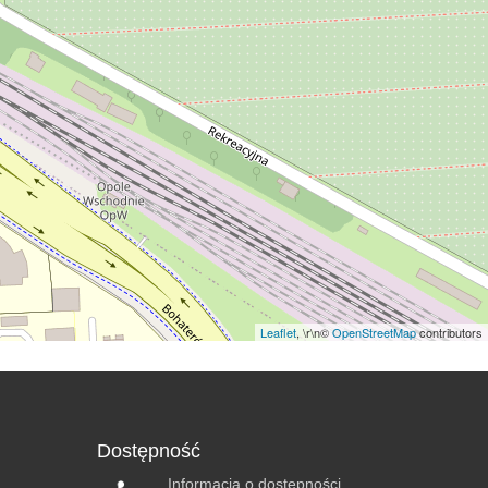
Leaflet
, \r\n©
OpenStreetMap
contributors
Dostępność
Informacja o dostępności