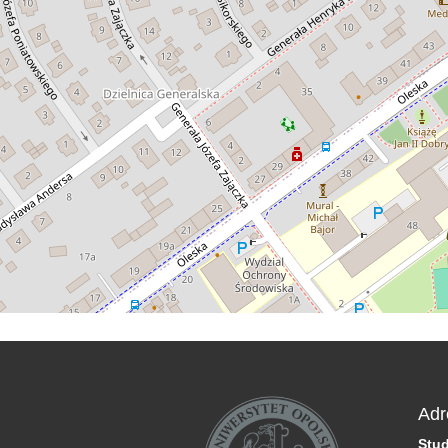
Adr
Stu