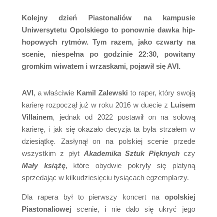
Kolejny dzień Piastonaliów na kampusie
Uniwersytetu Opolskiego to ponownie dawka hip-
hopowych rytmów. Tym razem, jako czwarty na
scenie, niespełna po godzinie 22:30, powitany
gromkim wiwatem i wrzaskami, pojawił się AVI.
AVI
, a właściwie
Kamil Zalewski
to raper, który swoją
karierę rozpoczął już w roku 2016 w duecie z
Luisem
Villainem
, jednak od 2022 postawił on na solową
karierę, i jak się okazało decyzja ta była strzałem w
dziesiątkę. Zasłynął on na polskiej scenie przede
wszystkim z płyt
Akademika Sztuk Pięknych
czy
Mały książę
, które obydwie pokryły się platyną
sprzedając w kilkudziesięciu tysiącach egzemplarzy.
Dla rapera był to pierwszy koncert na
opolskiej
Piastonaliowej
scenie, i nie dało się ukryć jego