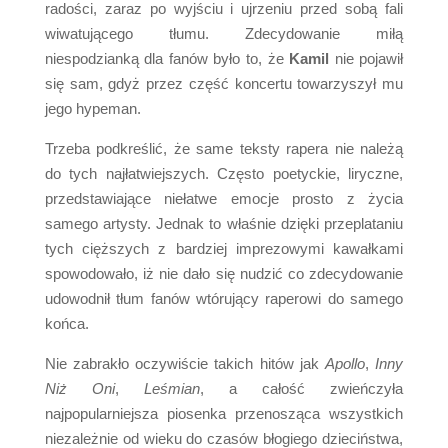
radości, zaraz po wyjściu i ujrzeniu przed sobą fali
wiwatującego tłumu. Zdecydowanie miłą
niespodzianką dla fanów było to, że
Kamil
nie pojawił
się sam, gdyż przez część koncertu towarzyszył mu
jego hypeman.
Trzeba podkreślić, że same teksty rapera nie należą
do tych najłatwiejszych. Często poetyckie, liryczne,
przedstawiające niełatwe emocje prosto z życia
samego artysty. Jednak to właśnie dzięki przeplataniu
tych cięższych z bardziej imprezowymi kawałkami
spowodowało, iż nie dało się nudzić co zdecydowanie
udowodnił tłum fanów wtórujący raperowi do samego
końca.
Nie zabrakło oczywiście takich hitów jak
Apollo
,
Inny
Niż Oni
,
Leśmian
, a całość zwieńczyła
najpopularniejsza piosenka przenosząca wszystkich
niezależnie od wieku do czasów błogiego dzieciństwa,