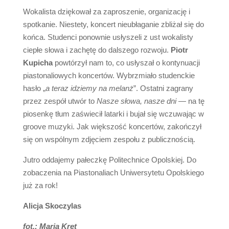
Wokalista dziękował za zaproszenie, organizację i
spotkanie. Niestety, koncert nieubłaganie zbliżał się do
końca. Studenci ponownie usłyszeli z ust wokalisty
ciepłe słowa i zachętę do dalszego rozwoju.
Piotr
Kupicha
powtórzył nam to, co usłyszał o kontynuacji
piastonaliowych koncertów. Wybrzmiało studenckie
hasło „
a teraz idziemy na melanż
”.
Ostatni zagrany
przez zespół utwór to
Nasze słowa, nasze dni
— na tę
piosenkę tłum zaświecił latarki i bujał się wczuwając w
groove muzyki. Jak większość koncertów, zakończył
się on wspólnym zdjęciem zespołu z publicznością.
Jutro oddajemy pałeczkę Politechnice Opolskiej. Do
zobaczenia na Piastonaliach Uniwersytetu Opolskiego
już za rok!
Alicja Skoczylas
fot.: Maria Kret