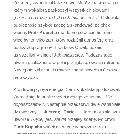
Ze sceny wybrzmiał także utwór
W blasku słońca
, po
którym wokalista zaskoczył wszystkich słowami:
„
Cześć i na razie, to była ostatnia piosenka
”. Osłupiała
publiczność szybko zaczęła skandować, że chce
więcej.
Piotr Kupicha
ma dobre poczucie humoru,
więc był to tylko żart, który rozluźnił atmosferę oraz
podsycił spragnionych widzów. Chwilę później
usłyszeliśmy singiel
Jak anioła głos
. Podczas tego
utworu publiczność w pełni przejęła śpiewanie refrenu.
Następnie zabrzmiała równie znana piosenka
Gotowi
na wszystko
.
Z widowni płynęła energia! Sam wokalista ją odczuwał.
Zwrócił się do publiczności mówiąc ze sceny: „
Nie
odpuszczamy!
”. Następnie przedstawił dwie wspaniałe
dziewczyny —
Justynę
i
Darię
— które przy kolejnym
utworze
Więcej, jeśli się da
przejęły scenę. Po chwili
Piotr Kupicha
wrócił na scenę w nowym stroju.