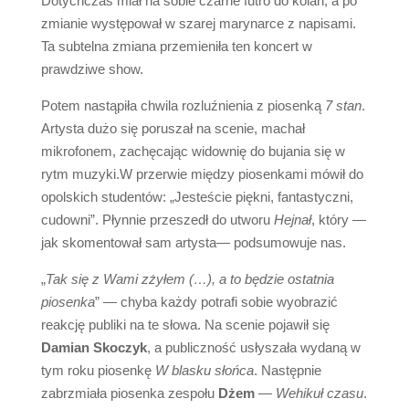
Dotychczas miał na sobie czarne futro do kolan, a po
zmianie występował w szarej marynarce z napisami.
Ta subtelna zmiana przemieniła ten koncert w
prawdziwe show.
Potem nastąpiła chwila rozluźnienia z piosenką
7 stan
.
Artysta dużo się poruszał na scenie, machał
mikrofonem, zachęcając widownię do bujania się w
rytm muzyki.W przerwie między piosenkami mówił do
opolskich studentów: „Jesteście piękni, fantastyczni,
cudowni”. Płynnie przeszedł do utworu
Hejnał
, który —
jak skomentował sam artysta— podsumowuje nas.
„
Tak się z Wami zżyłem (…), a to będzie ostatnia
piosenka
” — chyba każdy potrafi sobie wyobrazić
reakcję publiki na te słowa. Na scenie pojawił się
Damian Skoczyk
, a publiczność usłyszała wydaną w
tym roku piosenkę
W blasku słońca
. Następnie
zabrzmiała piosenka zespołu
Dżem
—
Wehikuł czasu
.